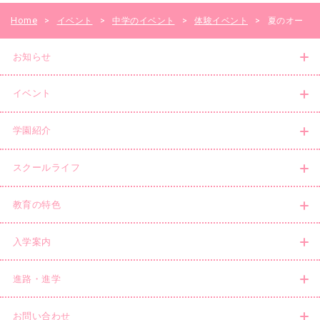
Home
>
イベント
>
中学のイベント
>
体験イベント
>
夏のオー
お知らせ
プンキャンパス
イベント
学園紹介
スクールライフ
教育の特色
入学案内
進路・進学
お問い合わせ