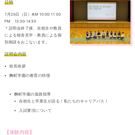
日時
7月26日（日）AM 10:00-11:00
PM 13:30-14:30
＊説明会終了後、在校生や教員
による校舎見学・教員による個
別相談をおこないます。
説明会内容
校長挨拶
麴町学園の教育の特徴
麴町学園の進路指導
在校生と卒業生が語る！私たちのキャリアパス！
入試要項について
【体験内容】