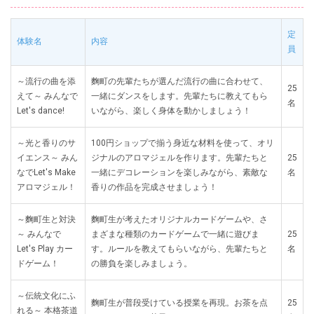
定
体験名
内容
員
～流行の曲を添
麴町の先輩たちが選んだ流行の曲に合わせて、
25
えて～ みんなで
一緒にダンスをします。先輩たちに教えてもら
名
Let's dance!
いながら、楽しく身体を動かしましょう！
～光と香りのサ
100円ショップで揃う身近な材料を使って、オリ
イエンス～ みん
ジナルのアロマジェルを作ります。先輩たちと
25
なでLet's Make
一緒にデコレーションを楽しみながら、素敵な
名
アロマジェル！
香りの作品を完成させましょう！
～麴町生と対決
麴町生が考えたオリジナルカードゲームや、さ
～ みんなで
まざまな種類のカードゲームで一緒に遊びま
25
Let's Play カー
す。ルールを教えてもらいながら、先輩たちと
名
ドゲーム！
の勝負を楽しみましょう。
～伝統文化にふ
麴町生が普段受けている授業を再現。お茶を点
25
れる～ 本格茶道