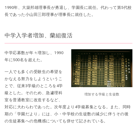
1990年、大築邦雄理事長が勇退し、学園長に就任。代わって第5代校
長であった小山田三郎理事が理事長に就任した。
中学入学者増加、蘭組復活
中学応募数が年々増加し、1990
年に500名を超えた。
一人でも多くの受験生の希望を
かなえる努力をしようというこ
とで、従来3学級のところを4学
級とした。そのため、急遽理科
増加する学級と生徒数
室を普通教室に改造するなど、
対応に大わらわであった。次年度より4学級募集となる。また、同時
期の「学園だより」には、小・中学校の生徒数の減少に伴うその後
の生徒募集への危機感についても併せて記されている。