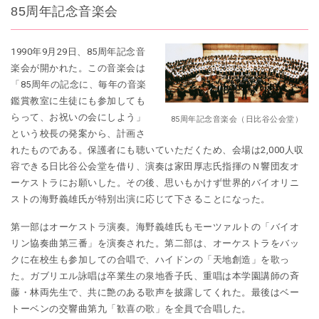
85周年記念音楽会
1990年9月29日、85周年記念音
楽会が開かれた。この音楽会は
「85周年の記念に、毎年の音楽
鑑賞教室に生徒にも参加しても
らって、お祝いの会にしよう」
85周年記念音楽会（日比谷公会堂）
という校長の発案から、計画さ
れたものである。保護者にも聴いていただくため、会場は2,000人収
容できる日比谷公会堂を借り、演奏は家田厚志氏指揮のＮ響団友オ
ーケストラにお願いした。その後、思いもかけず世界的バイオリニ
ストの海野義雄氏が特別出演に応じて下さることになった。
第一部はオーケストラ演奏。海野義雄氏もモーツァルトの「バイオ
リン協奏曲第三番」を演奏された。第二部は、オーケストラをバッ
クに在校生も参加しての合唱で、ハイドンの「天地創造」を歌っ
た。ガブリエル詠唱は卒業生の泉地香子氏、重唱は本学園講師の斉
藤・林両先生で、共に艶のある歌声を披露してくれた。最後はベー
トーベンの交響曲第九「歓喜の歌」を全員で合唱した。