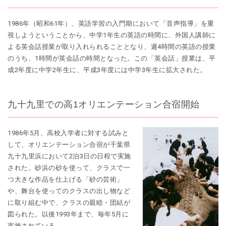
1986年（昭和61年）、英語学習の入門期において「音声指導」を重
視しようということから、中学1年生の英語の時間に、外国人講師に
よる英会話授業が取り入れられることとなり、週4時間の英語の授業
のうち、1時間が英会話の時間となった。この「英会話」授業は、平
成2年度に中学2年生に、平成3年度には中学3年生に拡大された。
九十九里での高1オリエンテーション合宿開始
1986年5月、高校入学者に対する試みと
して、オリエンテーション合宿が千葉県
九十九里浜において2泊3日の日程で実施
された。砂浜の砂を使って、クラスで一
つ大きな作品を仕上げる「砂の芸術」
や、舞台を使ってのクラスの出し物など
に取り組む中で、クラスの親睦・団結が
図られた。以後1993年まで、毎年5月に
実施されている。