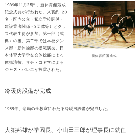
1989年11月25日、新体育館落成
記念式典が行われた。来賓約120
名（区内公立・私立学校関係・
建設業者関係・3団体等）とクラ
ス代表生徒が参加。第一部（式
典）の後、第二部では本校ダン
ス部・新体操部の模範演技、日
本体育大学学友会体操部による
新体育館落成式
体操演技、サチ・コヤマによる
ジャズ・バレエが披露された。
冷暖房設備が完成
1989年、念願の全教室にわたる冷暖房設備が完成した。
大築邦雄が学園長、小山田三郎が理事長に就任