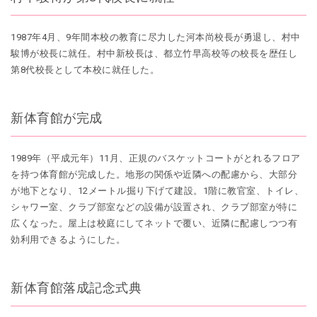
1987年4月、9年間本校の教育に尽力した河本尚校長が勇退し、村中
駿博が校長に就任。村中新校長は、都立竹早高校等の校長を歴任し
第8代校長として本校に就任した。
新体育館が完成
1989年（平成元年）11月、正規のバスケットコートがとれるフロア
を持つ体育館が完成した。地形の関係や近隣への配慮から、大部分
が地下となり、12メートル掘り下げて建設。1階に教官室、トイレ、
シャワー室、クラブ部室などの設備が設置され、クラブ部室が特に
広くなった。屋上は校庭にしてネットで覆い、近隣に配慮しつつ有
効利用できるようにした。
新体育館落成記念式典