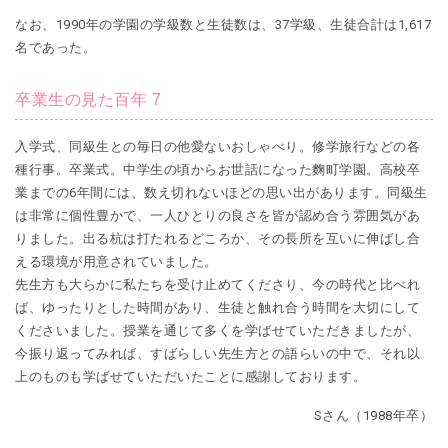
なお、1990年の学園の学級数と生徒数は、37学級、生徒合計は1,617
名であった。
卒業生の見た百年 7
入学式、同級生との毎日の他愛ないおしゃべり。修学旅行などの各
種行事。卒業式。中学生の頃からお世話になった麴町学園。高校卒
業までの6年間には、数え切れないほどの思い出があります。同級生
は非常に個性豊かで、一人ひとりの良さを皆が認め合う雰囲気があ
りました。出る杭は打たれるどころか、その長所を互いに伸ばし合
える環境が用意されていました。
先生方も大らかに私たちを受け止めてくださり、今の時代と比べれ
ば、ゆったりとした時間があり、生徒と触れ合う時間を大切にして
くださいました。授業を通じて多くを学ばせていただきましたが、
今振り返ってみれば、すばらしい先生方との語らいの中で、それ以
上のものも学ばせていただいたことに感謝しております。
Sさん（1988年卒）