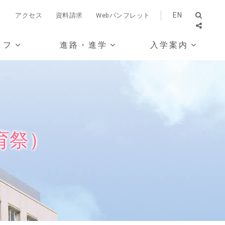
EN
）
アクセス
資料請求
Webパンフレット
イフ
進路・進学
入学案内
育祭）