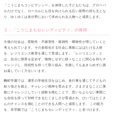
「こうじまちコンピテンシー」を体得した子どもたちは、グローバ
ルだけでなく、ローカルにも目を向けられる広い視野の持ち主とな
り、ゆくゆくは各分野において求められる人物へと成長します。
２．「こうじまちセレンディピティ」の体得
今後の社会は、変動性・不確実性・複雑性・曖昧性が増していくと
考えられています。その多様化する社会に果敢にはばたける人材
を、レジリエンス教育を通じて育成します。「レジリエンス」と
は、自分に限界を定めず、物怖じせずに様々なことに関心を持ちチ
ャレンジし、持続性を持って取り組み、失敗してもあきらめずに跳
ね返していく力をいいます。
麴町学園では、通常の学校生活をはじめ、各行事を通じて子どもの
粘り強さを鍛え、チャレンジ精神を育みます。さまざまなことに果
敢にチャレンジしていく経験を積むことで、思いもよらない事態に
も自信を持って対峙できるたくましさが育成され、ひいてはたくさ
んのチャンスを掴むことのできる人間へと成長します。 この能力
を、本学園では「こうじまちセレンディピティ」と名づけます。