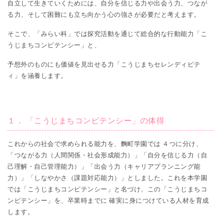
自立して生きていくためには、自分を信じる力や出会う力、つなが
る力、そして困難にも立ち向かう心の強さが必要だと考えます。
そこで、「みらい科」では探究活動を通じて総合的な行動能力「こ
うじまちコンピテンシー」と、
予想外のものにも価値を見出せる力「こうじまちセレンディピテ
ィ」を涵養します。
１． 「こうじまちコンピテンシー」の体得
これからの社会で求められる能力を、麴町学園では ４つに分け、
「つながる力（人間関係・社会形成能力）」「自分を信じる力（自
己理解・自己管理能力）」「出会う力（キャリアプランニング能
力）」「しなやかさ（課題対応能力）」としました。これを本学園
では「こうじまちコンピテンシー」と名づけ、この「こうじまちコ
ンピテンシー」を、卒業時までに 確実に身につけている人材を育成
します。