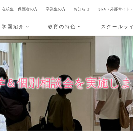
在校生・保護者の方
卒業生の方
お知らせ
Q&A（外部サイト
学園紹介
教育の特色
スクールラ
見学＆個別相談会を実施し