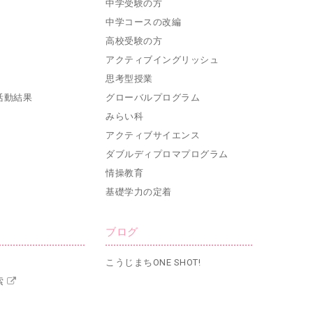
中学受験の方
中学コースの改編
高校受験の方
アクティブイングリッシュ
思考型授業
活動結果
グローバルプログラム
みらい科
アクティブサイエンス
ダブルディプロマプログラム
情操教育
基礎学力の定着
ブログ
こうじまちONE SHOT!
索