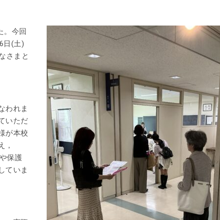
た。今回
日(土)
なさまと
なわれま
ていただ
様が本校
え，
生や保護
していま