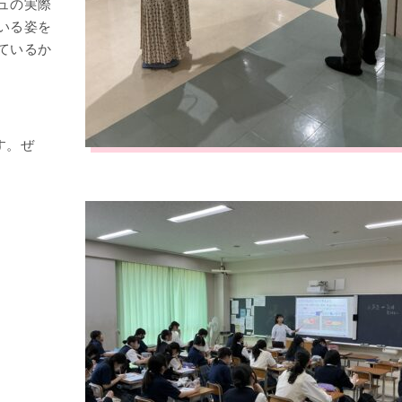
ュの実際
いる姿を
ているか
す。ぜ