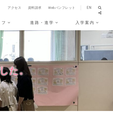
EN
）
アクセス
資料請求
Webパンフレット
イフ
進路・進学
入学案内
ました。