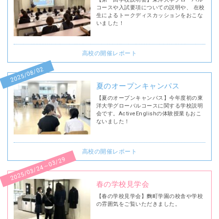
コースや入試要項についての説明や、 在校
生によるトークディスカッションをおこな
いました！
高校の開催レポート
2025/08/02
夏のオープンキャンパス
【夏のオープンキャンパス】今年度初の東
洋大学グローバルコースに関する学校説明
会です。ActiveEnglishの体験授業もおこ
ないました！
高校の開催レポート
2025/03/24～03/29
春の学校見学会
【春の学校見学会】麴町学園の校舎や学校
の雰囲気をご覧いただきました。