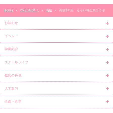
Home
>
ONE SHOT！
>
高校
>
高校2年生 みらい科企業コラボ
お知らせ
イベント
学園紹介
スクールライフ
教育の特色
入学案内
進路・進学