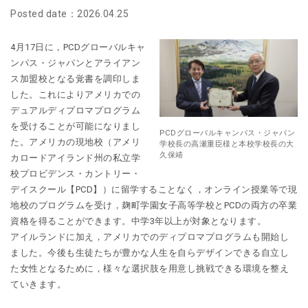
Posted date：2026.04.25
4月17日に，PCDグローバルキャ
ンパス・ジャパンとアライアン
ス加盟校となる覚書を調印しま
した。これによりアメリカでの
デュアルディプロマプログラム
を受けることが可能になりまし
PCDグローバルキャンパス・ジャパン
た。アメリカの現地校（アメリ
学校長の高瀬重臣様と本校学校長の大
久保靖
カロードアイランド州の私立学
校プロビデンス・カントリー・
デイスクール【PCD】）に留学することなく，オンライン授業等で現
地校のプログラムを受け，麹町学園女子高等学校とPCDの両方の卒業
資格を得ることができます。中学3年以上が対象となります。
アイルランドに加え，アメリカでのディプロマプログラムも開始し
ました。今後も生徒たちが豊かな人生を自らデザインできる自立し
た女性となるために，様々な選択肢を用意し挑戦できる環境を整え
ていきます。