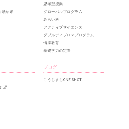
思考型授業
活動結果
グローバルプログラム
みらい科
アクティブサイエンス
ダブルディプロマプログラム
情操教育
基礎学力の定着
ブログ
こうじまちONE SHOT!
索