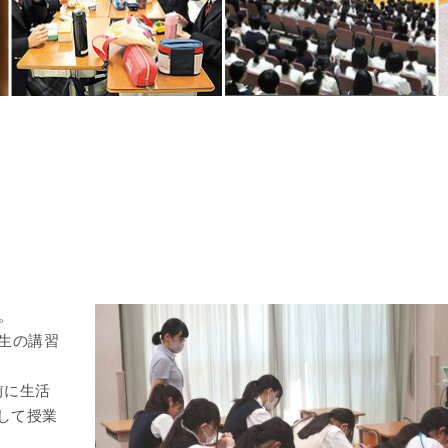
た。
生の講習
前に生活
して授業