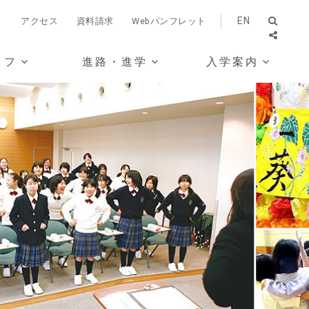
EN
）
アクセス
資料請求
Webパンフレット
イフ
進路・進学
入学案内