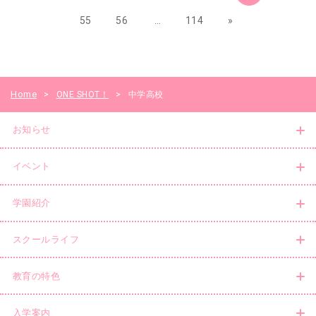
55
56
…
114
»
Home
>
ONE SHOT！
>
中学高校
お知らせ
イベント
学園紹介
スクールライフ
教育の特色
入学案内