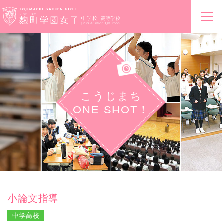
こうじまち
ONE SHOT！
小論文指導
中学高校