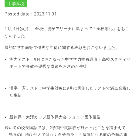
中学高校
Posted date：2023.11.01
11月1日(火)に、全校生徒がアリーナに集まって「全校朝礼」をおこ
ないました。
最初に学力面等で優秀な生徒に関する表彰をおこないました。
実力テスト：9月におこなった中学学力推移調査・高校スタディサ
ポートで各教科優秀な成績をおさめた生徒
漢字一斉テスト：中学生対象に9月に実施したテストで満点合格し
た生徒
新体操：大澤カップ新体操大会 ジュニア団体優勝
続いての校長講話では、2学期中間試験が終わったことを踏まえて、
「勉強の目標は他人ではなく自分自身」「病気になる前の予防の重